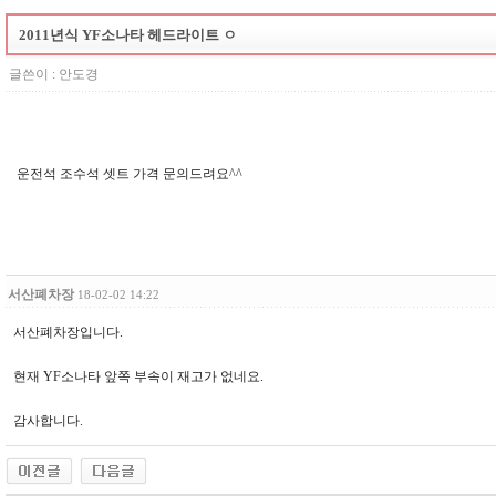
2011년식 YF소나타 헤드라이트 ㅇ
글쓴이 :
안도경
운전석 조수석 셋트 가격 문의드려요^^
서산폐차장
18-02-02 14:22
서산폐차장입니다.
현재 YF소나타 앞쪽 부속이 재고가 없네요.
감사합니다.